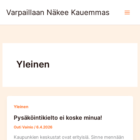
Skip
Varpaillaan Näkee Kauemmas
to
content
Yleinen
Yleinen
Pysäköintikielto ei koske minua!
Outi Vainio
/
6.4.2026
Kaupunkien keskustat ovat erityisiä. Sinne mennään