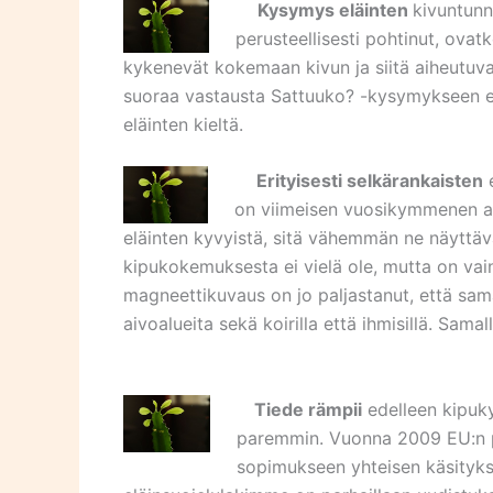
Kysymys eläinten
kivuntunn
perusteellisesti pohtinut, ovat
kykenevät kokemaan kivun ja siitä aiheutuv
suoraa vastausta Sattuuko? -kysymykseen e
eläinten kieltä.
Erityisesti selkärankaisten
e
on viimeisen vuosikymmenen a
eläinten kyvyistä, sitä vähemmän ne näyttäv
kipukokemuksesta ei vielä ole, mutta on vain
magneettikuvaus on jo paljastanut, että sam
aivoalueita sekä koirilla että ihmisillä. Sama
Tiede rämpii
edelleen kipuk
paremmin. Vuonna 2009 EU:n pä
sopimukseen yhteisen käsityksen