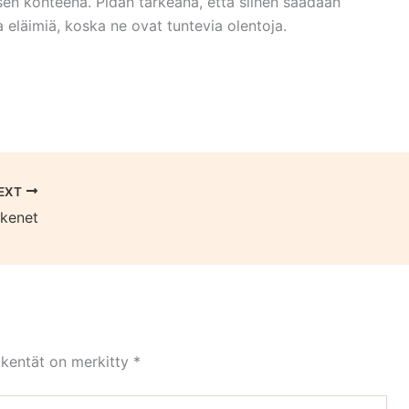
sen kohteena. Pidän tärkeänä, että siihen saadaan
 eläimiä, koska ne ovat tuntevia olentoja.
EXT
 kenet
 kentät on merkitty
*