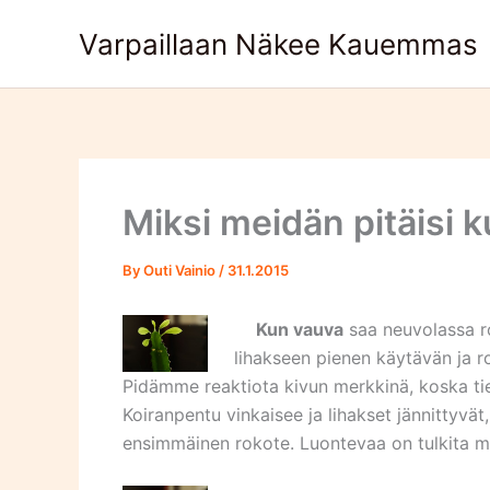
Skip
Varpaillaan Näkee Kauemmas
to
content
Miksi meidän pitäisi k
By
Outi Vainio
/
31.1.2015
Kun
vauva
saa neuvolassa r
lihakseen pienen käytävän ja 
Pidämme reaktiota kivun merkkinä, koska t
Koiranpentu vinkaisee ja lihakset jännittyvät
ensimmäinen rokote. Luontevaa on tulkita m