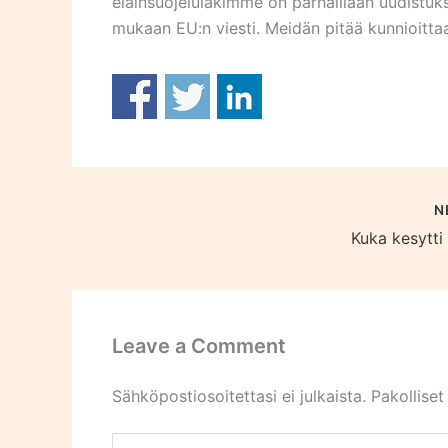
eläinsuojelulakimme on parhaillaan uudistuk
mukaan EU:n viesti. Meidän pitää kunnioittaa
N
Kuka kesytti
Leave a Comment
Sähköpostiosoitettasi ei julkaista.
Pakolliset
Type