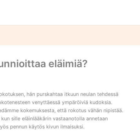
unnioittaa eläimiä?
okotuksen, hän purskahtaa itkuun neulan tehdessä
rokotenesteen venyttäessä ympäröiviä kudoksia.
iedämme kokemuksesta, että rokotus vähän nipistää.
, kun sille eläinlääkärin vastaanotolla annetaan
yös pennun käytös kivun ilmaisuksi.