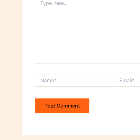
here..
Name*
Email*