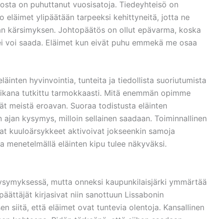
osta on puhuttanut vuosisatoja. Tiedeyhteisö on
ko eläimet ylipäätään tarpeeksi kehittyneitä, jotta ne
an kärsimyksen. Johtopäätös on ollut epävarma, koska
i voi saada. Eläimet kun eivät puhu emmekä me osaa
läinten hyvinvointia, tunteita ja tiedollista suoriutumista
ikana tutkittu tarmokkaasti. Mitä enemmän opimme
ät meistä eroavan. Suoraa todistusta eläinten
 ajan kysymys, milloin sellainen saadaan. Toiminnallinen
at kuuloärsykkeet aktivoivat jokseenkin samoja
lla menetelmällä eläinten kipu tulee näkyväksi.
ysymyksessä, mutta onneksi kaupunkilaisjärki ymmärtää
ättäjät kirjasivat niin sanottuun Lissabonin
 siitä, että eläimet ovat tuntevia olentoja. Kansallinen