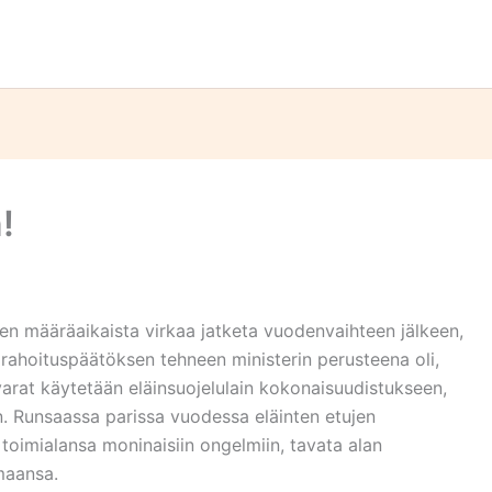
!
hen määräaikaista virkaa jatketa vuodenvaihteen jälkeen,
n rahoituspäätöksen tehneen ministerin perusteena oli,
varat käytetään eläinsuojelulain kokonaisuudistukseen,
. Runsaassa parissa vuodessa eläinten etujen
 toimialansa moninaisiin ongelmiin, tavata alan
emaansa.