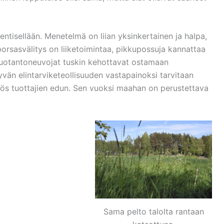
ntisellään. Menetelmä on liian yksinkertainen ja halpa,
rsasvälitys on liiketoimintaa, pikkupossuja kannattaa
uotantoneuvojat tuskin kehottavat ostamaan
vän elintarviketeollisuuden vastapainoksi tarvitaan
yös tuottajien edun. Sen vuoksi maahan on perustettava
Sama pelto talolta rantaan