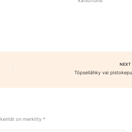
katsottuna.
NEX
Töpseliähky vai pistokepu
 kentät on merkitty
*