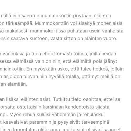
mällä niin sanotun mummokortin pöytään: eläinten
jon tärkeämpää. Mummokorttiin voi sisältyä monenlaisia
nsä mukaisesti mummokortissa puhutaan usein vanhoista
nsin saatava kuntoon, vasta sitten on eläinten vuoro.
n vanhuksia ja tuen ehdottomasti toimia, joilla heidän
sessa elämässä vain on niin, että eläimiltä pois jäänyt
nhainkotiin. En myöskään usko, että tulee hetkeä, jolloin
asioiden olevan niin hyvällä tolalla, että nyt meillä on
aan elämään.
isäksi eläinten asiat. Tutkittu tieto osoittaa, ettei se
rsaita ostettaisiin karsinaan kahdentoista sijasta
nempi. Myös rehua kuluisi vähemmän ja rehulasku
ut kasvaisivat paremmin ja pysyisivät terveempinä
linen lopputulos olisi sama, mutta siat olisivat saaneet