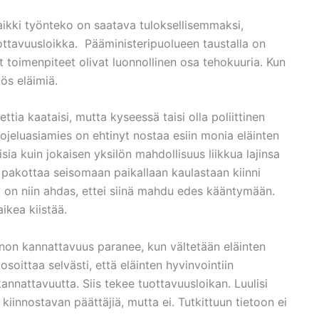
ikki työnteko on saatava tuloksellisemmaksi,
ttavuusloikka. Pääministeripuolueen taustalla on
 toimenpiteet olivat luonnollinen osa tehokuuria. Kun
ös eläimiä.
ttia kaataisi, mutta kyseessä taisi olla poliittinen
ojeluasiamies on ehtinyt nostaa esiin monia eläinten
isia kuin jokaisen yksilön mahdollisuus liikkua lajinsa
si pakottaa seisomaan paikallaan kaulastaan kiinni
a on niin ahdas, ettei siinä mahdu edes kääntymään.
ikea kiistää.
annon kannattavuus paranee, kun vältetään eläinten
soittaa selvästi, että eläinten hyvinvointiin
nnattavuutta. Siis tekee tuottavuusloikan. Luulisi
 kiinnostavan päättäjiä, mutta ei. Tutkittuun tietoon ei