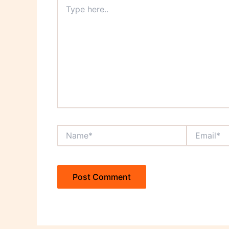
Type
here..
Name*
Email*