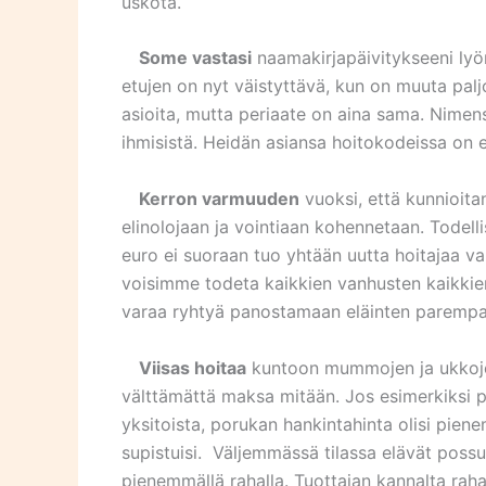
uskota.
Some vastasi
naamakirjapäivitykseeni lyö
etujen on nyt väistyttävä, kun on muuta pal
asioita, mutta periaate on aina sama. Nime
ihmisistä. Heidän asiansa hoitokodeissa on e
Kerron varmuuden
vuoksi, että kunnioita
elinolojaan ja vointiaan kohennetaan. Todelli
euro ei suoraan tuo yhtään uutta hoitajaa va
voisimme todeta kaikkien vanhusten kaikkien 
varaa ryhtyä panostamaan eläinten paremp
Viisas hoitaa
kuntoon mummojen ja ukkojen l
välttämättä maksa mitään. Jos esimerkiksi po
yksitoista, porukan hankintahinta olisi pie
supistuisi. Väljemmässä tilassa elävät poss
pienemmällä rahalla. Tuottajan kannalta rahal