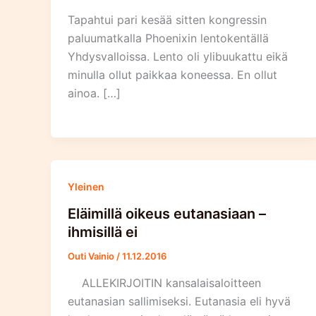
Tapahtui pari kesää sitten kongressin
paluumatkalla Phoenixin lentokentällä
Yhdysvalloissa. Lento oli ylibuukattu eikä
minulla ollut paikkaa koneessa. En ollut
ainoa. […]
Yleinen
Eläimillä oikeus eutanasiaan –
ihmisillä ei
Outi Vainio
/
11.12.2016
ALLEKIRJOITIN kansalaisaloitteen
eutanasian sallimiseksi. Eutanasia eli hyvä