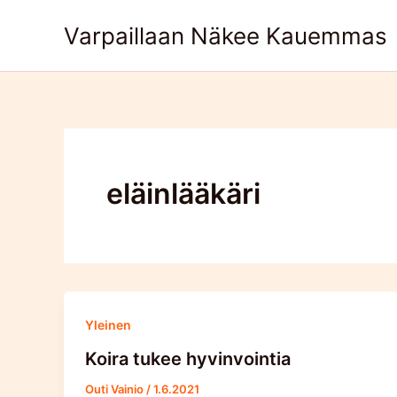
Skip
Varpaillaan Näkee Kauemmas
to
content
eläinlääkäri
Yleinen
Koira tukee hyvinvointia
Outi Vainio
/
1.6.2021