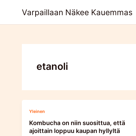
Skip
Varpaillaan Näkee Kauemmas
to
content
etanoli
Yleinen
Kombucha on niin suosittua, että
ajoittain loppuu kaupan hyllyltä