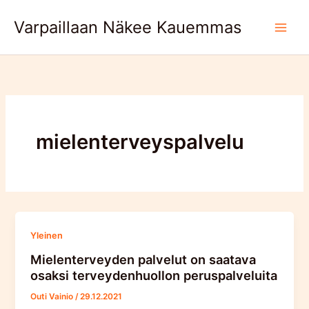
Skip
Varpaillaan Näkee Kauemmas
to
content
mielenterveyspalvelu
Yleinen
Mielenterveyden palvelut on saatava
osaksi terveydenhuollon peruspalveluita
Outi Vainio
/
29.12.2021