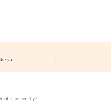
ituksia
 kentät on merkitty
*