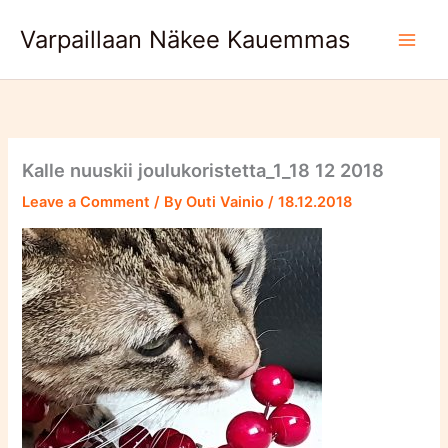
Skip
Varpaillaan Näkee Kauemmas
to
content
Kalle nuuskii joulukoristetta_1_18 12 2018
Leave a Comment
/ By
Outi Vainio
/
18.12.2018