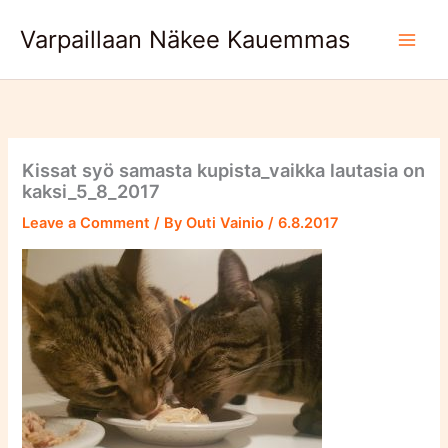
Skip
Varpaillaan Näkee Kauemmas
to
content
Kissat syö samasta kupista_vaikka lautasia on
kaksi_5_8_2017
Leave a Comment
/ By
Outi Vainio
/
6.8.2017