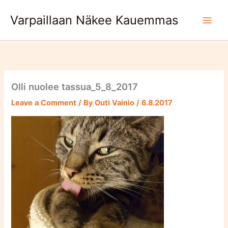
Skip
Varpaillaan Näkee Kauemmas
to
content
Olli nuolee tassua_5_8_2017
Leave a Comment
/ By
Outi Vainio
/
6.8.2017