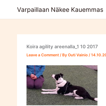
Skip
Varpaillaan Näkee Kauemmas
to
content
Koira agility areenalla_1 10 2017
Leave a Comment
/ By
Outi Vainio
/
14.10.2