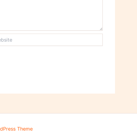
ite
rdPress Theme