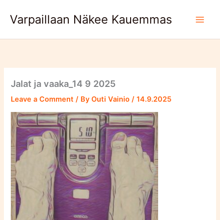
Skip
Varpaillaan Näkee Kauemmas
to
content
Jalat ja vaaka_14 9 2025
Leave a Comment
/ By
Outi Vainio
/
14.9.2025