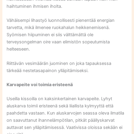
haihtuminen ihmisen iholta.
Vähäisempi lihastyö luonnollisesti pienentää energian
tarvetta, mikä ilmenee ruokahalun heikkenemisenä.
Syömisen hiipuminen ei siis välttämättä ole
terveysongelman oire vaan elimistön sopeutumista
helteeseen.
Riittävän vesimäärän juominen on joka tapauksessa
tärkeää nestetasapainon ylläpitämiseksi.
Karvapeite voi toimia eristeenä
Useilla kissoilla on kaksinkertainen karvapeite. Lyhyt
aluskarva toimii eristeenä sekä liiallista kylmyyttä että
paahdetta vastaan. Kun aluskarvojen seassa oleva ilmatila
on saavuttanut ihannelämpötilan, pitkät päällyskarvat
auttavat sen ylläpitämisessä. Vaativissa oloissa sekään ei