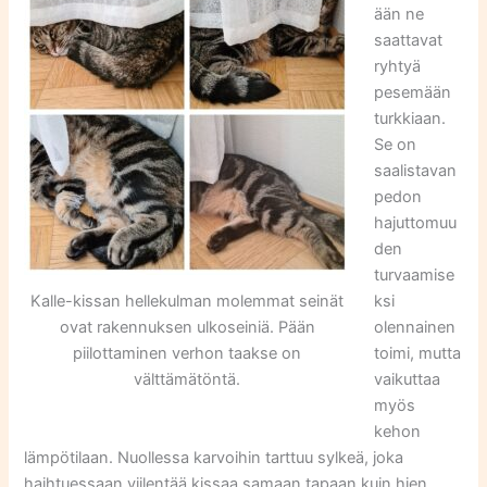
ään ne
saattavat
ryhtyä
pesemään
turkkiaan.
Se on
saalistavan
pedon
hajuttomuu
den
turvaamise
Kalle-kissan hellekulman molemmat seinät
ksi
ovat rakennuksen ulkoseiniä. Pään
olennainen
piilottaminen verhon taakse on
toimi, mutta
välttämätöntä.
vaikuttaa
myös
kehon
lämpötilaan. Nuollessa karvoihin tarttuu sylkeä, joka
haihtuessaan viilentää kissaa samaan tapaan kuin hien