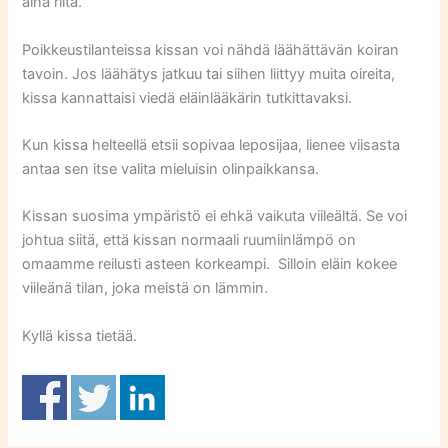
aina riitä.
Poikkeustilanteissa kissan voi nähdä läähättävän koiran
tavoin. Jos läähätys jatkuu tai siihen liittyy muita oireita,
kissa kannattaisi viedä eläinlääkärin tutkittavaksi.
Kun kissa helteellä etsii sopivaa leposijaa, lienee viisasta
antaa sen itse valita mieluisin olinpaikkansa.
Kissan suosima ympäristö ei ehkä vaikuta viileältä. Se voi
johtua siitä, että kissan normaali ruumiinlämpö on
omaamme reilusti asteen korkeampi. Silloin eläin kokee
viileänä tilan, joka meistä on lämmin.
Kyllä kissa tietää.