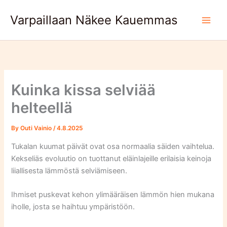
Skip
Varpaillaan Näkee Kauemmas
to
content
Kuinka kissa selviää
helteellä
By
Outi Vainio
/
4.8.2025
Tukalan kuumat päivät ovat osa normaalia säiden vaihtelua.
Kekseliäs evoluutio on tuottanut eläinlajeille erilaisia keinoja
liiallisesta lämmöstä selviämiseen.
Ihmiset puskevat kehon ylimääräisen lämmön hien mukana
iholle, josta se haihtuu ympäristöön.