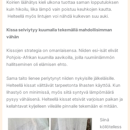
Koirien läähätys kieli ulkona tuottaa saman lopputuloksen
kuin hikoilu, liika lämpö vain poistuu keuhkojen kautta.
Helteellä myös lintujen voi nähdä kulkevan suu auki.
Kissa selviytyy kuumalla tekemällä mahdollisimman
vähän
Kissojen strategia on omanlaisensa. Niiden esi-isät elivät
Pohjois-Afrikan kuumilla aavikoilla, joilla ruumiinlämmön
hallitseminen oli elämisen ehto.
Sama taito lienee periytynyt niiden nykyisille jälkeläisille.
Helteellä kissat välttävät tarpeetonta lihasten käyttöä. Kun
lihastyö on minimissä, myös siitä syntyvä lämpömäärä
pysyy vähäisenä. Helteellä kissat etsivät varjoisan paikan ja
kellahtavat kyljelleen viileälle pinnalle tekemään ei mitään.
Siinä
köllötelless