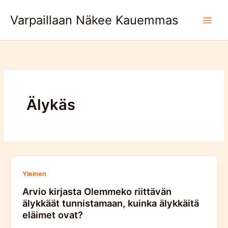
Skip
Varpaillaan Näkee Kauemmas
to
content
Älykäs
Yleinen
Arvio kirjasta Olemmeko riittävän
älykkäät tunnistamaan, kuinka älykkäitä
eläimet ovat?