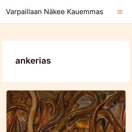
Skip
Varpaillaan Näkee Kauemmas
to
content
ankerias