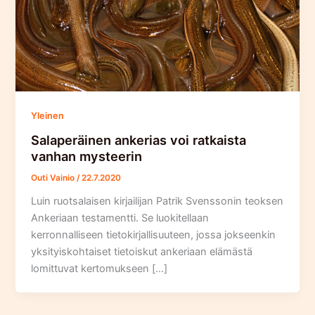
Yleinen
Salaperäinen ankerias voi ratkaista
vanhan mysteerin
Outi Vainio
/
22.7.2020
Luin ruotsalaisen kirjailijan Patrik Svenssonin teoksen
Ankeriaan testamentti. Se luokitellaan
kerronnalliseen tietokirjallisuuteen, jossa jokseenkin
yksityiskohtaiset tietoiskut ankeriaan elämästä
lomittuvat kertomukseen […]