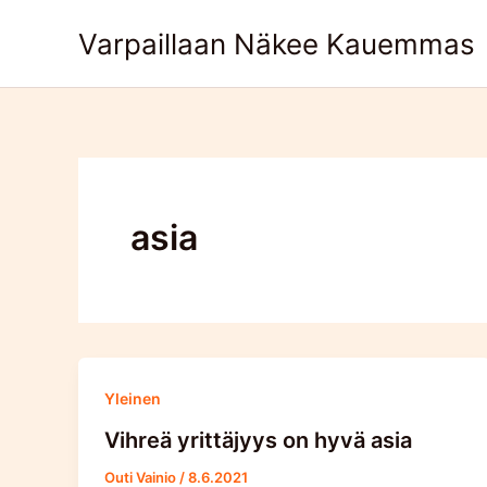
Skip
Varpaillaan Näkee Kauemmas
to
content
asia
Yleinen
Vihreä yrittäjyys on hyvä asia
Outi Vainio
/
8.6.2021