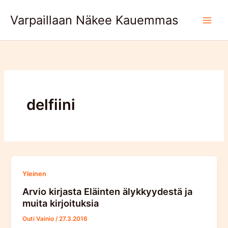
Skip
Varpaillaan Näkee Kauemmas
to
content
delfiini
Yleinen
Arvio kirjasta Eläinten älykkyydestä ja
muita kirjoituksia
Outi Vainio
/
27.3.2016