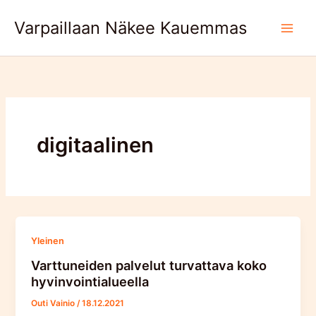
Skip
Varpaillaan Näkee Kauemmas
to
content
digitaalinen
Yleinen
Varttuneiden palvelut turvattava koko
hyvinvointialueella
Outi Vainio
/
18.12.2021