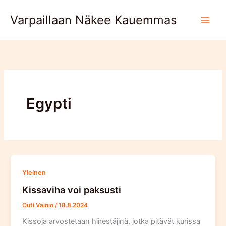
Skip
Varpaillaan Näkee Kauemmas
to
content
Egypti
Yleinen
Kissaviha voi paksusti
Outi Vainio
/
18.8.2024
Kissoja arvostetaan hiirestäjinä, jotka pitävät kurissa