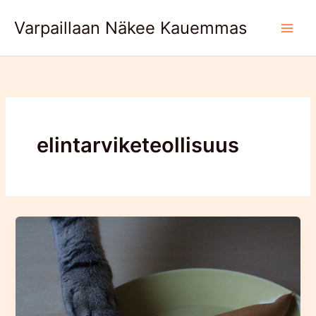
Skip
Varpaillaan Näkee Kauemmas
to
content
elintarviketeollisuus