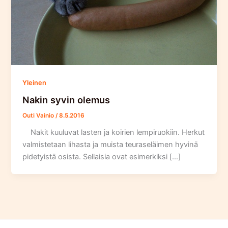
Yleinen
Nakin syvin olemus
Outi Vainio
/
8.5.2016
Nakit kuuluvat lasten ja koirien lempiruokiin. Herkut
valmistetaan lihasta ja muista teuraseläimen hyvinä
pidetyistä osista. Sellaisia ovat esimerkiksi […]