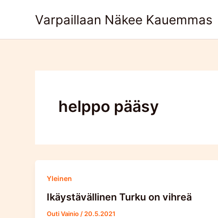
Skip
Varpaillaan Näkee Kauemmas
to
content
helppo pääsy
Yleinen
Ikäystävällinen Turku on vihreä
Outi Vainio
/
20.5.2021