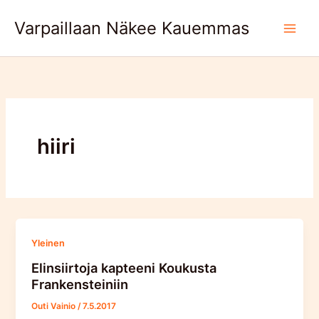
Skip
Varpaillaan Näkee Kauemmas
to
content
hiiri
Yleinen
Elinsiirtoja kapteeni Koukusta
Frankensteiniin
Outi Vainio
/
7.5.2017