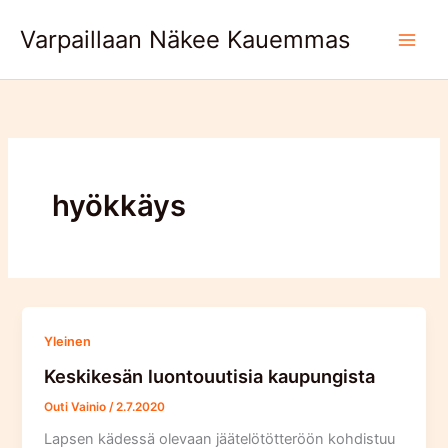
Skip
Varpaillaan Näkee Kauemmas
to
content
hyökkäys
Yleinen
Keskikesän luontouutisia kaupungista
Outi Vainio
/
2.7.2020
Lapsen kädessä olevaan jäätelötötteröön kohdistuu