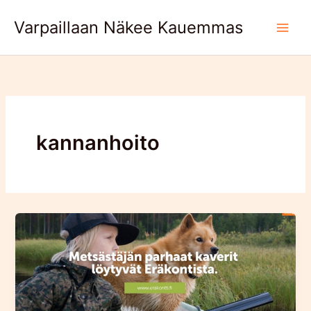
Skip
Varpaillaan Näkee Kauemmas
to
content
kannanhoito