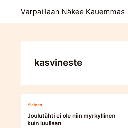
Skip
Varpaillaan Näkee Kauemmas
to
content
kasvineste
Yleinen
Joulutähti ei ole niin myrkyllinen
kuin luullaan