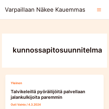
Skip
Varpaillaan Näkee Kauemmas
to
content
kunnossapitosuunnitelma
Yleinen
Talvikeleillä pyöräilijöitä palvellaan
jalankulkijoita paremmin
Outi Vainio
/
4.3.2024