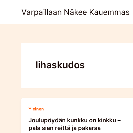
Skip
Varpaillaan Näkee Kauemmas
to
content
lihaskudos
Yleinen
Joulupöydän kunkku on kinkku –
pala sian reittä ja pakaraa