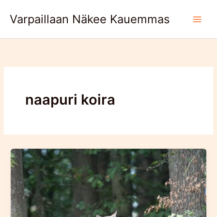
Skip
Varpaillaan Näkee Kauemmas
to
content
naapuri koira