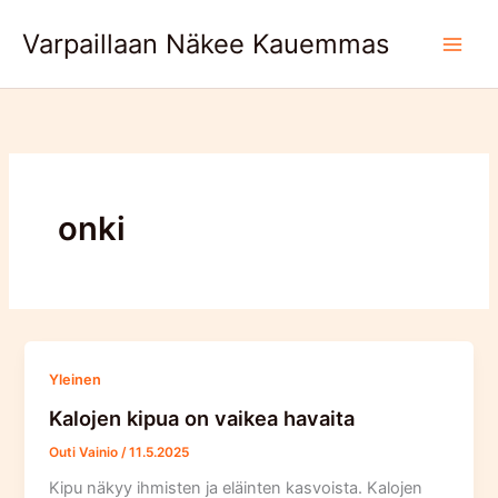
Skip
Varpaillaan Näkee Kauemmas
to
content
onki
Yleinen
Kalojen kipua on vaikea havaita
Outi Vainio
/
11.5.2025
Kipu näkyy ihmisten ja eläinten kasvoista. Kalojen