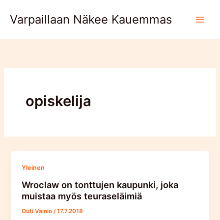
Skip
Varpaillaan Näkee Kauemmas
to
content
opiskelija
Yleinen
Wroclaw on tonttujen kaupunki, joka
muistaa myös teuraseläimiä
Outi Vainio
/
17.7.2018