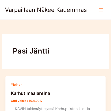
Skip
Varpaillaan Näkee Kauemmas
to
content
Pasi Jäntti
Yleinen
Karhut maalareina
Outi Vainio
/
10.4.2017
KÄVIN taidenäyttelyssä Karhupuiston laidalla