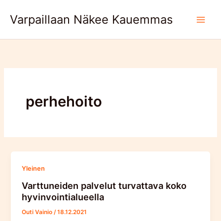
Skip
Varpaillaan Näkee Kauemmas
to
content
perhehoito
Yleinen
Varttuneiden palvelut turvattava koko
hyvinvointialueella
Outi Vainio
/
18.12.2021