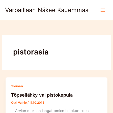
Skip
Varpaillaan Näkee Kauemmas
to
content
pistorasia
Yleinen
Töpseliähky vai pistokepula
Outi Vainio
/
11.10.2015
Arvion mukaan langattomien tietokoneiden