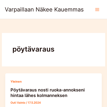
Skip
Varpaillaan Näkee Kauemmas
to
content
pöytävaraus
Yleinen
Pöytävaraus nosti ruoka-annokseni
hintaa lähes kolmanneksen
Outi Vainio
/
17.5.2024