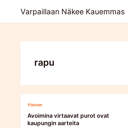
Skip
Varpaillaan Näkee Kauemmas
to
content
rapu
Yleinen
Avoimina virtaavat purot ovat
kaupungin aarteita