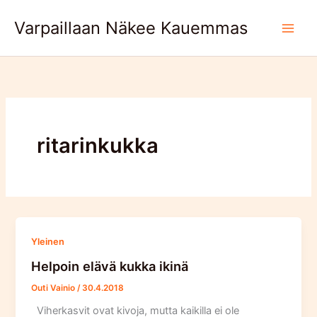
Skip
Varpaillaan Näkee Kauemmas
to
content
ritarinkukka
Yleinen
Helpoin elävä kukka ikinä
Outi Vainio
/
30.4.2018
Viherkasvit ovat kivoja, mutta kaikilla ei ole