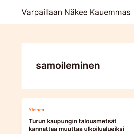
Skip
Varpaillaan Näkee Kauemmas
to
content
samoileminen
Yleinen
Turun kaupungin talousmetsät
kannattaa muuttaa ulkoilualueiksi