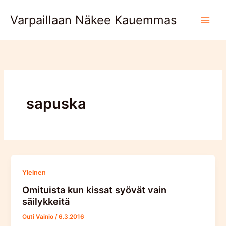
Skip
Varpaillaan Näkee Kauemmas
to
content
sapuska
Yleinen
Omituista kun kissat syövät vain
säilykkeitä
Outi Vainio
/
6.3.2016