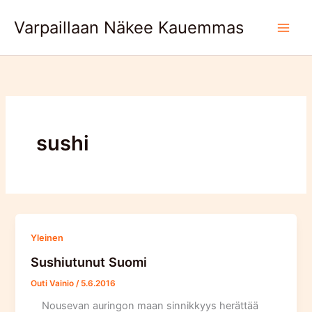
Skip
Varpaillaan Näkee Kauemmas
to
content
sushi
Yleinen
Sushiutunut Suomi
Outi Vainio
/
5.6.2016
Nousevan auringon maan sinnikkyys herättää