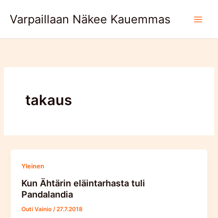
Skip
Varpaillaan Näkee Kauemmas
to
content
takaus
Yleinen
Kun Ähtärin eläintarhasta tuli
Pandalandia
Outi Vainio
/
27.7.2018