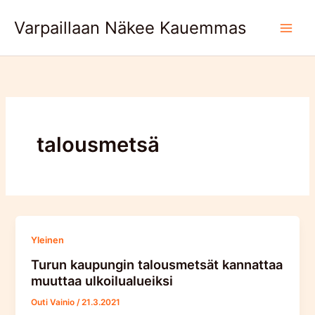
Skip
Varpaillaan Näkee Kauemmas
to
content
talousmetsä
Yleinen
Turun kaupungin talousmetsät kannattaa
muuttaa ulkoilualueiksi
Outi Vainio
/
21.3.2021