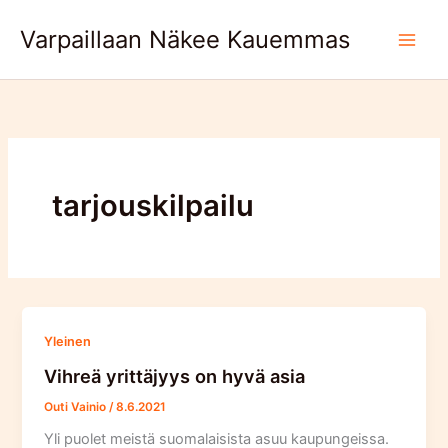
Skip
Varpaillaan Näkee Kauemmas
to
content
tarjouskilpailu
Yleinen
Vihreä yrittäjyys on hyvä asia
Outi Vainio
/
8.6.2021
Yli puolet meistä suomalaisista asuu kaupungeissa.