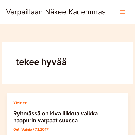
Skip
Varpaillaan Näkee Kauemmas
to
content
tekee hyvää
Yleinen
Ryhmässä on kiva liikkua vaikka
naapurin varpaat suussa
Outi Vainio
/
7.1.2017