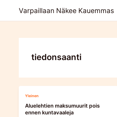
Skip
Varpaillaan Näkee Kauemmas
to
content
tiedonsaanti
Yleinen
Aluelehtien maksumuurit pois
ennen kuntavaaleja