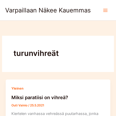
Skip
Varpaillaan Näkee Kauemmas
to
content
turunvihreät
Yleinen
Miksi paratiisi on vihreä?
Outi Vainio
/
25.5.2021
Kiertelen vanhassa vehreässä puutarhassa, jonka