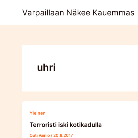
Skip
Varpaillaan Näkee Kauemmas
to
content
uhri
Yleinen
Terroristi iski kotikadulla
Outi Vainio
/
20.8.2017