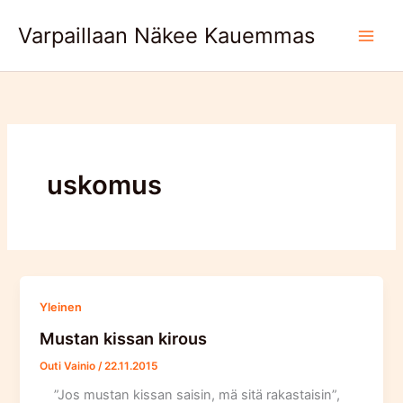
Skip
Varpaillaan Näkee Kauemmas
to
content
uskomus
Yleinen
Mustan kissan kirous
Outi Vainio
/
22.11.2015
”Jos mustan kissan saisin, mä sitä rakastaisin”,