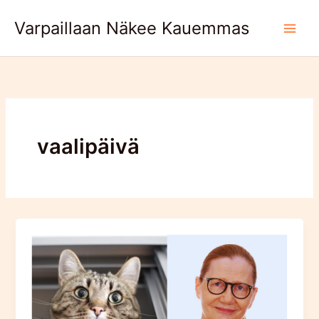
Skip
Varpaillaan Näkee Kauemmas
to
content
vaalipäivä