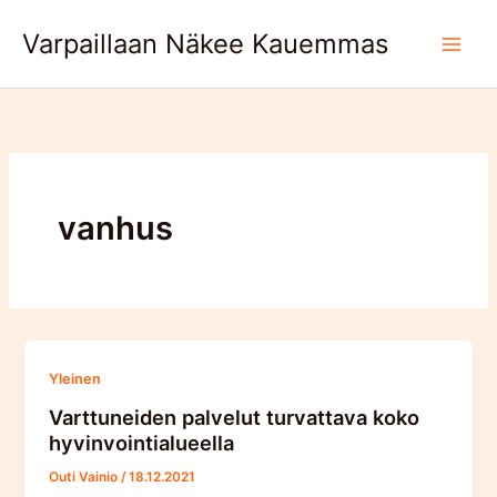
Skip
Varpaillaan Näkee Kauemmas
to
content
vanhus
Yleinen
Varttuneiden palvelut turvattava koko
hyvinvointialueella
Outi Vainio
/
18.12.2021