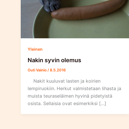
Yleinen
Nakin syvin olemus
Outi Vainio
/
8.5.2016
Nakit kuuluvat lasten ja koirien
lempiruokiin. Herkut valmistetaan lihasta ja
muista teuraseläimen hyvinä pidetyistä
osista. Sellaisia ovat esimerkiksi […]