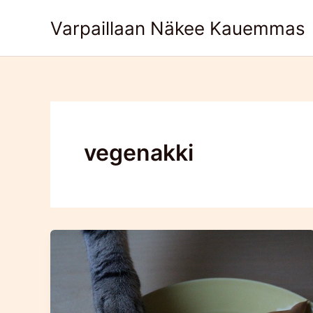
Skip
Varpaillaan Näkee Kauemmas
to
content
vegenakki